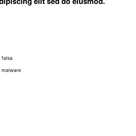
dipiscing elit sed do eiusmod.
 falsa
e malware