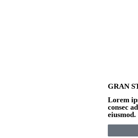
GRAN S
Lorem ips
consec ad
eiusmod.