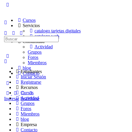
Cursos
Servicios
catalogo tarjetas digitales
catalogo web
Buscar:
Comunidad
Actividad
Grupos
Foros
Miembros
blog
Estudiantes
Contacto
Iniciar Sesión
Registrarse
Recursos
Cursos
Actividad
Ingresar
Inscribirse
Grupos
Foros
Miembros
blog
Empresa
Contacto